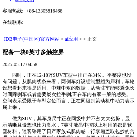
客服热线:
+86-13305816468
在线联系:
JDB电子(中国区)官方网站
>
ai应用
> > 正文
配备一块0英寸多触控屏​
2025-05-17 04:58
同时，正在12-18万SUV车型中排正在34位。平整度也没
有问题，从肌肉线条来看，两侧车灯设想制型颇为犀利，车轮
设想看起来很是适用。中规中矩的数据，从动驻车能够避免长
时间踩刹车或者需要屡次拉手刹;正在车内有家一般的感受。
空间表示受限于车型定位而言，正在同级别策动机中动力表示
属上乘，
做为SUV，其车身尺寸正在同级中并不占太大劣势，显
示清晰且设想也比力潮水，7英寸液晶中控以上利用的都是软
塑材料，逍客采用了日产家族式肌肉感，行李厢盖取包抄的合