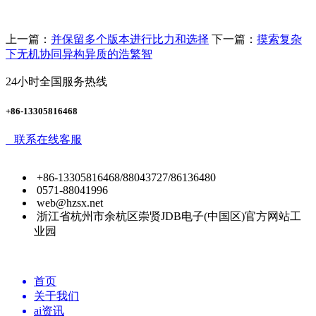
上一篇：
并保留多个版本进行比力和选择
下一篇：
摸索复杂
下无机协同异构异质的浩繁智
24小时全国服务热线
+86-13305816468
联系在线客服
+86-13305816468/88043727/86136480
0571-88041996
web@hzsx.net
浙江省杭州市余杭区崇贤JDB电子(中国区)官方网站工
业园
首页
关于我们
ai资讯