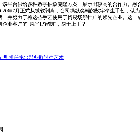
，该平台供给多种数字抽象克隆方案，展示出较高的合作力。融
020年7月正式从微软剥离，公司操纵尖端的数字孪生手艺，做
西，并努力于将这些手艺使用于贸易场景推广的领先企业。这一
企业客户的“风平IP智制”，易于上手？
nder”则担任挑出那些取过往艺术
园