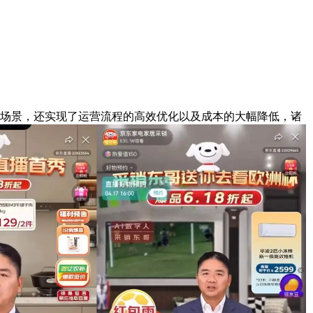
场景，还实现了运营流程的高效优化以及成本的大幅降低，诸