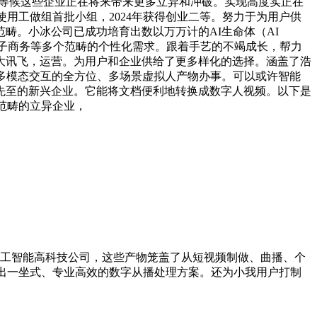
们等候这些企业正在将来带来更多立异和冲破。实现高度实正在
用工做组首批小组，2024年获得创业二等。努力于为用户供
畴。小冰公司已成功培育出数以万万计的AI生命体（AI
电子商务等多个范畴的个性化需求。跟着手艺的不竭成长，帮力
大讯飞，运营。为用户和企业供给了更多样化的选择。涵盖了浩
多模态交互的全方位、多场景虚拟人产物办事。可以或许智能
先至的新兴企业。它能将文档便利地转换成数字人视频。以下是
范畴的立异企业，
工智能高科技公司，这些产物笼盖了从短视频制做、曲播、个
制出一坐式、专业高效的数字从播处理方案。还为小我用户打制