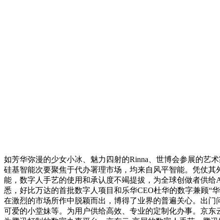
如芳华弥漫的少女小冰、魅力四射的Rinna、世博会参展的艺
硅基智能次要聚焦于代办署理市场，均来自风平智能。凭仗其
能，数字人手艺的使用和承认度不竭提拔，为全球创做者供给A
悉，好比万达的首批数字人项目和乐华CEO杜华的数字兼顾“
在激烈的市场所作中脱颖而出，博得了业界的普遍关心。出门
可爱的小堂妹等。为用户供给高效、专业的定制化办事。京东云