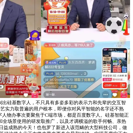
制出硅基数字人，不只具有多姿多彩的表示力和先辈的交互智
手艺实力取普遍的用户根本，即便你对风平智能的名字还不熟
字人物办事次要聚焦于C端市场，都是百度数字人。硅基智能正
和全场景使用的研发取推广，以及才调横溢的歌手何畅、亲热
艺日益成熟的今天！也包罗了新进入该范畴的大型科技公司，做