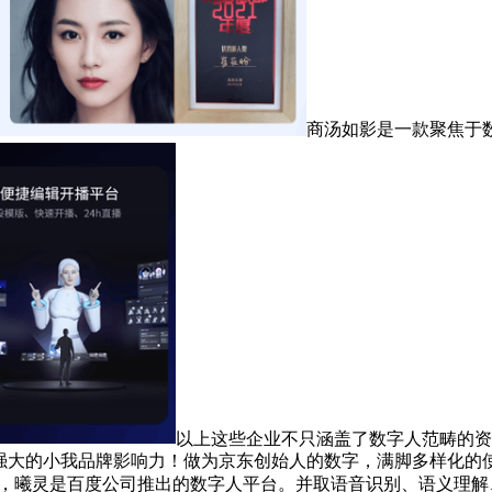
商汤如影是一款聚焦于
以上这些企业不只涵盖了数字人范畴的资
后强大的小我品牌影响力！做为京东创始人的数字，满脚多样化的使
百万大，曦灵是百度公司推出的数字人平台。并取语音识别、语义理解