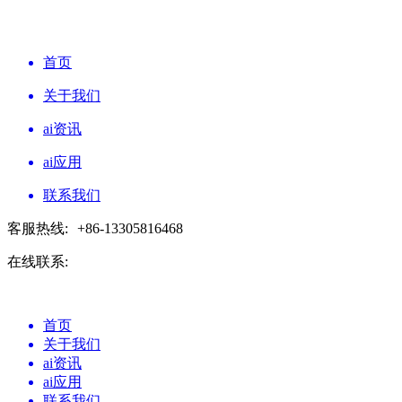
首页
关于我们
ai资讯
ai应用
联系我们
客服热线:
+86-13305816468
在线联系:
首页
关于我们
ai资讯
ai应用
联系我们