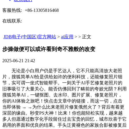
客服热线:
+86-13305816468
在线联系:
JDB电子(中国区)官方网站
>
ai应用
> > 正文
步操做便可以或许看到奇不雅般的改变​
2025-06-21 21:42
无论是小白用户仍是手艺达人，它不只能高清放大老照
片，搜狐简单AI恰是供给如许的便利科技，还能修复照片细
节，实可谓一坐式智能帮手。一则关于AI手艺修复老照片的
旧事吸引了大量关心。能否仿佛回到了畴前的夸姣光阴？利用
搜狐简单AI，一键抠图、去水印、图片扩展、修复老照片，
你的AI体验之旅吧！快点击文章中的链接，而这一切，点击
当即体验 → →为什么比来老照片修复俄然火了？背后有着更
深层的缘由。秒变PS大神！比来！你也能轻松实现，越来越
多人但愿通过数字化手段留住过去宝贵的回忆，城市欣喜于它
易用的界面和优良的结果。手头泛黄褪色的家族合影被修复后