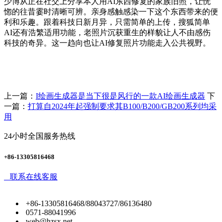
少博从正在社交上分享本人用AI东西修复的家族旧照，让恍
惚的往昔霎时清晰可辨。亲身感触感染一下这个东西带来的便
利和乐趣。跟着科技日新月异，只需简单的上传，搜狐简单
AI还有浩繁适用功能，老照片沉获重生的样貌让人不由感伤
科技的奇异。这一趋向也让AI修复照片功能走入公共视野。
上一篇：
I绘画生成器是当下很是风行的一款AI绘画生成器
下
一篇：
打算自2024年起强制要求其B100/B200/GB200系列均采
用
24小时全国服务热线
+86-13305816468
联系在线客服
+86-13305816468/88043727/86136480
0571-88041996
web@hzsx.net