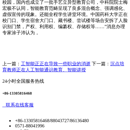
校园，国内也成立了一批手艺立异型教育公司，中科院院士梅
宏极不认同，智能教育范畴呈现了良多混合概念、强调感化、
虚假宣传的现象。还能全程学生讲堂环境。中国药科大学正在
校门口、学生宿舍大门口、藏书楼、尝试楼等场合安拆了人脸
识别门禁，产权、利用权、编纂权、存储权等……”消息办理
专家涂子沛认为，
上一篇：
工智能正正在导致一些职业的消逝
下一篇：
沉点培
育教师正在人工智能通识教育、智能讲授
24小时全国服务热线
+86-13305816468
联系在线客服
+86-13305816468/88043727/86136480
0571-88041996