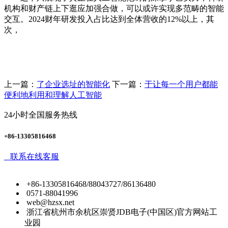
机构和财产链上下逛应加强合做，可以或许实现多范畴的智能
交互。2024财年研发投入占比达到全体营收的12%以上，其
次，
上一篇：
了企业选址的智能化
下一篇：
于让每一个用户都能
便利地利用和理解人工智能
24小时全国服务热线
+86-13305816468
联系在线客服
+86-13305816468/88043727/86136480
0571-88041996
web@hzsx.net
浙江省杭州市余杭区崇贤JDB电子(中国区)官方网站工
业园