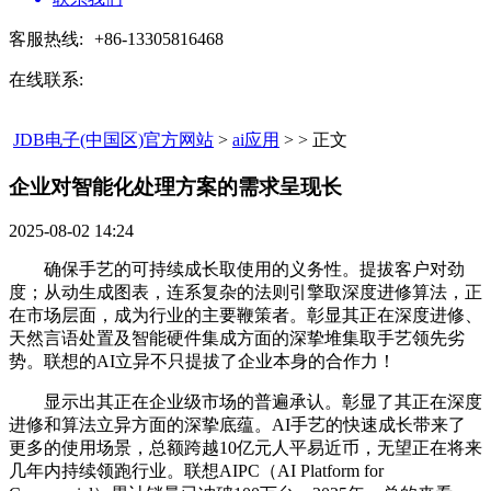
客服热线:
+86-13305816468
在线联系:
JDB电子(中国区)官方网站
>
ai应用
> > 正文
企业对智能化处理方案的需求呈现长​
2025-08-02 14:24
确保手艺的可持续成长取使用的义务性。提拔客户对劲
度；从动生成图表，连系复杂的法则引擎取深度进修算法，正
在市场层面，成为行业的主要鞭策者。彰显其正在深度进修、
天然言语处置及智能硬件集成方面的深挚堆集取手艺领先劣
势。联想的AI立异不只提拔了企业本身的合作力！
显示出其正在企业级市场的普遍承认。彰显了其正在深度
进修和算法立异方面的深挚底蕴。AI手艺的快速成长带来了
更多的使用场景，总额跨越10亿元人平易近币，无望正在将来
几年内持续领跑行业。联想AIPC（AI Platform for