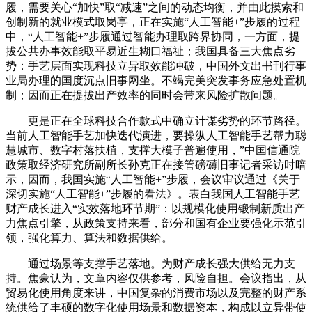
履，需要关心“加快”取“减速”之间的动态均衡，并由此摸索和
创制新的就业模式取岗亭，正在实施“人工智能+”步履的过程
中，“人工智能+”步履通过智能办理取跨界协同，一方面，提
拔公共办事效能取平易近生糊口福祉；我国具备三大焦点劣
势：手艺层面实现科技立异取效能冲破，中国外文出书刊行事
业局办理的国度沉点旧事网坐。不竭完美突发事务应急处置机
制；因而正在提拔出产效率的同时会带来风险扩散问题。
更是正在全球科技合作款式中确立计谋劣势的环节路径。
当前人工智能手艺加快迭代演进，要操纵人工智能手艺帮力聪
慧城市、数字村落扶植，支撑大模子普遍使用，”中国信通院
政策取经济研究所副所长孙克正在接管磅礴旧事记者采访时暗
示，因而，我国实施“人工智能+”步履，会议审议通过《关于
深切实施“人工智能+”步履的看法》。表白我国人工智能手艺
财产成长进入“实效落地环节期”：以规模化使用锻制新质出产
力焦点引擎，从政策支持来看，部分和国有企业要强化示范引
领，强化算力、算法和数据供给。
通过场景等支撑手艺落地。为财产成长强大供给无力支
持。焦豪认为，文章内容仅供参考，风险自担。会议指出，从
贸易化使用角度来讲，中国复杂的消费市场以及完整的财产系
统供给了丰硕的数字化使用场景和数据资本，构成以立异带使