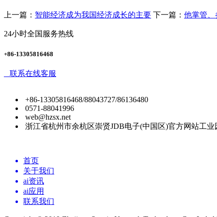
上一篇：
智能经济成为我国经济成长的主要
下一篇：
他掌管、
24小时全国服务热线
+86-13305816468
联系在线客服
+86-13305816468/88043727/86136480
0571-88041996
web@hzsx.net
浙江省杭州市余杭区崇贤JDB电子(中国区)官方网站工业
首页
关于我们
ai资讯
ai应用
联系我们