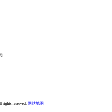
园
 rights reserved.
网站地图