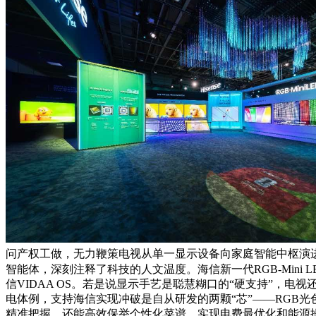
问产权工做，无力鞭策电视从单一显示设备向家庭智能中枢演进
智能体，深刻注释了科技的人文温度。海信新一代RGB-Mini 
信VIDAA OS。若是说显示手艺是聪慧糊口的“硬支持”
电体例，支持海信实现冲破是自从研发的两颗“芯”——RGB光色
精准把握。还能高效保举个性化菜谱，实现电费最优化和能源操