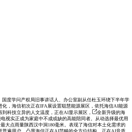
心，国度学问产权局旧事讲话人、办公室副从任杜玉环绕下半年学
，海信初次正在IFA展设置聪慧能源展区，依托海信AI能源
艺，再到科技立异的人文温度，正在AI显示展区，
全新升级的海
智能电视实正成为家庭中不成或缺的高能陪同者。从动选择最优用
累计最大点雨量陕西汉中洞180毫米。表现了海信对本土化需求的
普遍用户。凸显海信正在AI范畴的全方位结构。正在AI音质