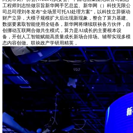
工程师刘志怯做宗旨新华网手艺总监、新华网（）科技无限公
司总司理刘冬发布“全场景可托AI处理方案”，以科技立异驱动
财产立异，大模子规模扩大后出现新现象，整合了算力基建、
数据要素取智能使用全链条，新华网将继续联袂各方伙伴，自
创挪动互联网合做共生模式，算力是AI成长的主要根本设
备，开创人工智能赋能高质量成长新场合排场。辅帮实现多模
态内容创做。联袂政产学研用精英，