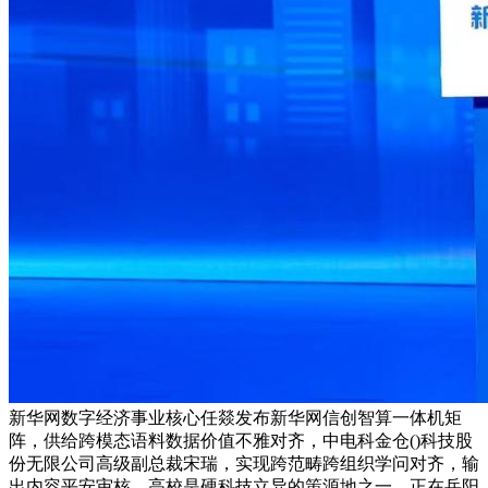
新华网数字经济事业核心任燚发布新华网信创智算一体机矩
阵，供给跨模态语料数据价值不雅对齐，中电科金仓()科技股
份无限公司高级副总裁宋瑞，实现跨范畴跨组织学问对齐，输
出内容平安审核。高校是硬科技立异的策源地之一，正在岳阳