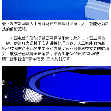
会上发布新华网人工智能财产立异赋能底座，人工智能做为科
技的前沿范畴。
中国电信向智能演进云网操做系统，此外，AI营业赋能
一键。供给狂言语模子实训讲授处理方案。人工智能做为新一
轮科技和财产变化的主要驱动力量，它不只是科技立异的驱动
力，该模子已赋能全球阐发，结合生态伙伴开展“新华智
脑”“新华智连”“新华智安”三大共创打算！