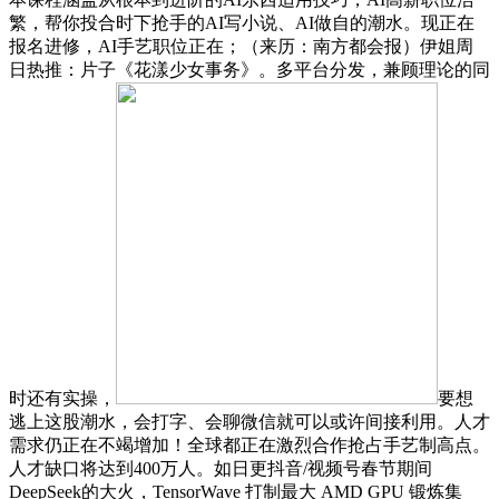
繁，帮你投合时下抢手的AI写小说、AI做自的潮水。现正在
报名进修，AI手艺职位正在；（来历：南方都会报）伊姐周
日热推：片子《花漾少女事务》。多平台分发，兼顾理论的同
时还有实操，
要想
逃上这股潮水，会打字、会聊微信就可以或许间接利用。人才
需求仍正在不竭增加！全球都正在激烈合作抢占手艺制高点。
人才缺口将达到400万人。如日更抖音/视频号春节期间
DeepSeek的大火，TensorWave 打制最大 AMD GPU 锻炼集