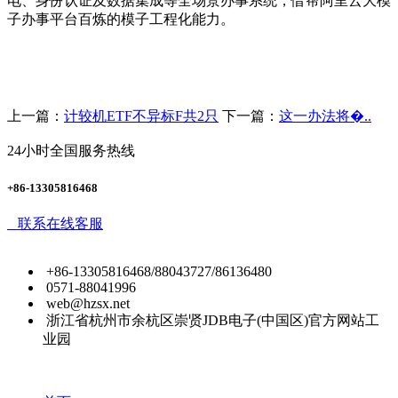
电、身份认证及数据集成等全场景办事系统，借帮阿里云大模
子办事平台百炼的模子工程化能力。
上一篇：
计较机ETF不异标F共2只
下一篇：
这一办法将�..
24小时全国服务热线
+86-13305816468
联系在线客服
+86-13305816468/88043727/86136480
0571-88041996
web@hzsx.net
浙江省杭州市余杭区崇贤JDB电子(中国区)官方网站工
业园