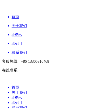
首页
关于我们
ai资讯
ai应用
联系我们
客服热线:
+86-13305816468
在线联系:
首页
关于我们
ai资讯
ai应用
联系我们