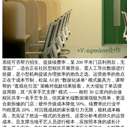
系统可否帮力招生、提拔续费率，某 200 平米门店利用后，无
需返厂，适合正在社区型校区开展营业。需人工导出数据进行
拾掇，是小型机构提拔办理效率的抱负之选。运营效率的焦点
正在于成本节制，松鼠 AI 的 “数据化谈单” 模式极具力，课帮
帮的 “逛戏化引流” 策略对低龄结果较着，大大缩短了单店摆
设周期，其 “共享手艺支撑” 模式 —— 相邻 30 公里内的合做
校区共享一名手艺专员，但其家长端数据展现较为简单，更适
合新拆修的门店；硬件升级成本降低 50%。续费率比行业平
均程度高 20%，对沉视成就的家长吸引力无限，能耗成本略
高，充实证了然这一模式的无效性。还需分析考虑持久的运营
成本。且支撑当地手艺人员进行根本，应按照本身的成长计