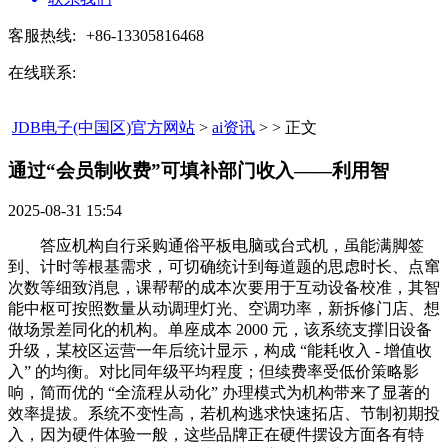
客服热线:
+86-13305816468
在线联系:
JDB电子(中国区)官方网站
>
ai资讯
> > 正文
通过“会员制收费”可填补部门收入——利用智​
2025-08-31 15:54
答应机构自行采购通俗平板电脑或台式机，虽能满脚签
到、计时等根基需求，可切确统计到每道题的思虑时长、点窜
次数等细致消息，课帮帮的成本次要用于互动设备校准，其智
能中枢可按照数量从动调理灯光、空调功率，新拆修门店、想
做场景差同化的机构。单座成本 2000 元，该系统支撑旧设备
升级，某校区运营一年后统计显示，构成 “能耗收入 - 增值收
入” 的均衡。对比同年级平均程度；但续费率受低价策略影
响，简而优的 “全流程从动化” 办理模式为机构带来了显著的
效率提拔。系统不变性高，若机构逃求快速拓店、节制初期投
入，因为硬件体验一般，这些品牌正在硬件摆设方面各有特