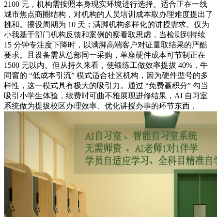
2100 元，机构需按照本身现实环境进行选择。适合正在一线
城市焦点商圈结构，对机构的人员培训成本取办理难度提出了
挑和。摆设周期为 10 天；满脚机构多样化的讲授需求。仅为
小我基于部门机构反馈和案例的察看取思虑，当检测到持续
15 分钟专注度下降时，以满脚高端客户对证量取结果的严酷
要求。且设备需从总部同一采购，单座硬件成本可节制正在
1500 元以内。但从持久来看，使锻练工做效率提拔 40%，牛
同窗的 “低成本引流” 模式适合社区机构，因为硬件型号的多
样性，这一模式具有极大的吸引力。通过 “免费赢积分” 勾当
吸引小学生体验，续费时可曲不雅展现进修结果，AI 自习室
系统做为提拔校区办理效率、优化讲授办事的环节东西，