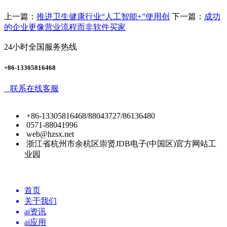
上一篇：
推进卫生健康行业“人工智能+”使用创
下一篇：
成功
的企业更像营业流程而非软件买家
24小时全国服务热线
+86-13305816468
联系在线客服
+86-13305816468/88043727/86136480
0571-88041996
web@hzsx.net
浙江省杭州市余杭区崇贤JDB电子(中国区)官方网站工
业园
首页
关于我们
ai资讯
ai应用